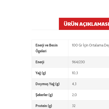
ÜRÜN AÇIKLAMAS
Enerji ve Besin
100 Gr İçin Ortalama De
Ögeleri
Enerji
964/230
Yağ (g)
10,3
Doymuş Yağ (g)
4,3
Şekerler (g)
2,0
Protein (g)
32