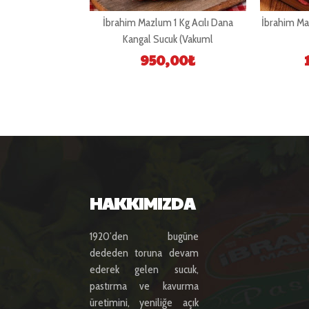
ırt Pastırma 250
İbrahim Mazlum 1 Kg Acılı Dana
İbrahim Ma
menli)
Kangal Sucuk (Vakuml
,00
₺
950,00
₺
HAKKIMIZDA
1920’den bugüne
dededen toruna devam
ederek gelen sucuk,
pastırma ve kavurma
üretimini, yeniliğe açık