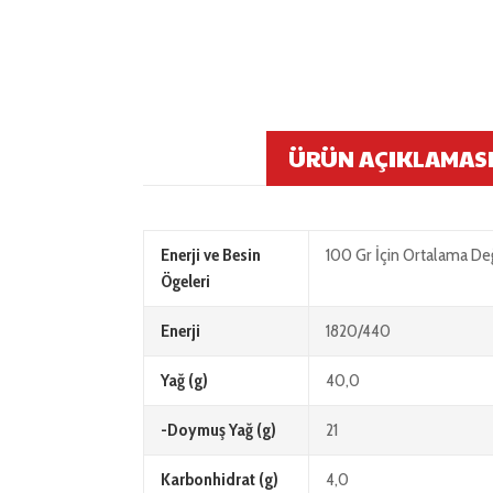
ÜRÜN AÇIKLAMAS
Enerji ve Besin
100 Gr İçin Ortalama De
Ögeleri
Enerji
1820/440
Yağ (g)
40,0
-Doymuş Yağ (g)
21
Karbonhidrat (g)
4,0