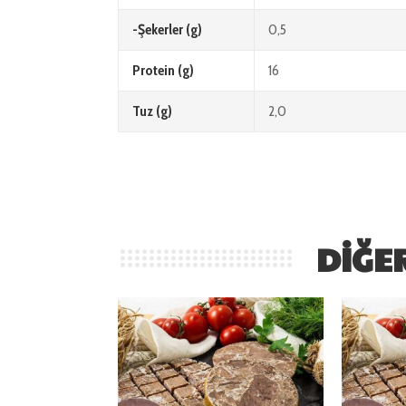
-Şekerler (g)
0,5
Protein (g)
16
Tuz (g)
2,0
DIĞE