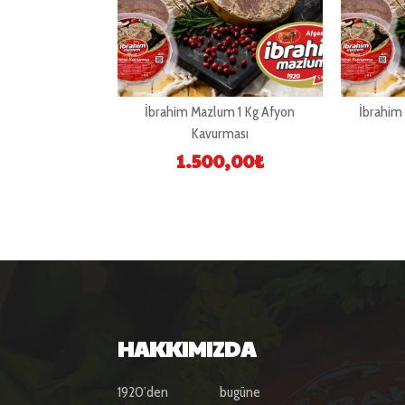
rt Pastırma Yarım
İbrahim Mazlum 1 Kg Afyon
İbrahim
menli)
Kavurması
0,00
₺
1.500,00
₺
HAKKIMIZDA
1920’den bugüne