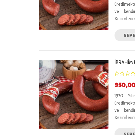
aldı
üretilmekt
ve kendi
Kesimlerim
SEPE
İBRAHIM
5
950,0
üzerin
5.00
1920 Yıl
o
aldı
üretilmekt
ve kendi
Kesimlerim
SEPE