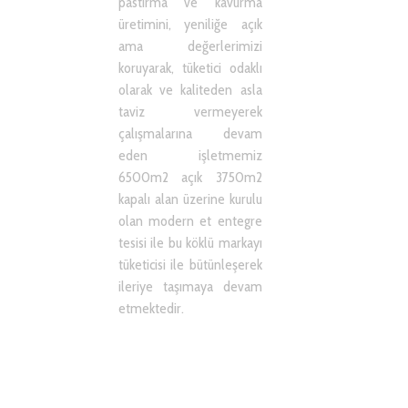
pastırma ve kavurma
üretimini, yeniliğe açık
ama değerlerimizi
koruyarak, tüketici odaklı
olarak ve kaliteden asla
taviz vermeyerek
çalışmalarına devam
eden işletmemiz
6500m2 açık 3750m2
kapalı alan üzerine kurulu
olan modern et entegre
tesisi ile bu köklü markayı
tüketicisi ile bütünleşerek
ileriye taşımaya devam
etmektedir.