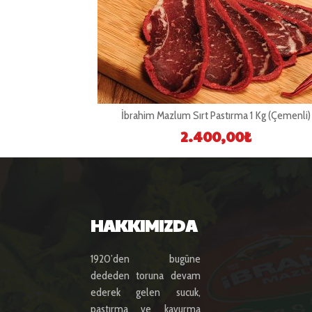
İbrahim Mazlum Sırt Pastırma 1 Kg (Çemenli)
2.400,00
₺
HAKKIMIZDA
1920’den bugüne
dededen toruna devam
ederek gelen sucuk,
pastırma ve kavurma